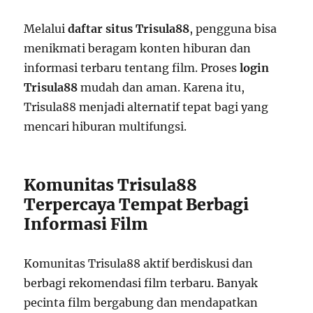
Melalui
daftar situs Trisula88
, pengguna bisa
menikmati beragam konten hiburan dan
informasi terbaru tentang film. Proses
login
Trisula88
mudah dan aman. Karena itu,
Trisula88 menjadi alternatif tepat bagi yang
mencari hiburan multifungsi.
Komunitas Trisula88
Terpercaya Tempat Berbagi
Informasi Film
Komunitas Trisula88 aktif berdiskusi dan
berbagi rekomendasi film terbaru. Banyak
pecinta film bergabung dan mendapatkan