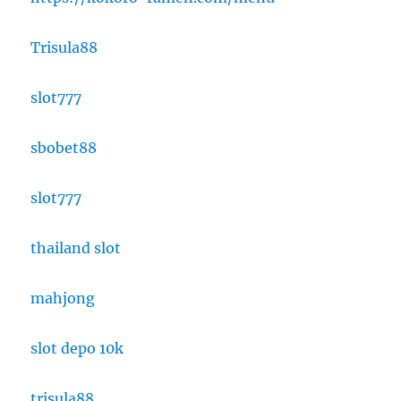
Trisula88
slot777
sbobet88
slot777
thailand slot
mahjong
slot depo 10k
trisula88