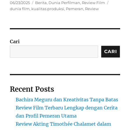
Posted
Categories
Tags
06/23/2025
Berita
,
Dunia Perfilman
,
Review Film
on
dunia film
,
kualitas produksi
,
Pemeran
,
Review
Cari
CARI
Recent Posts
Bachira Meguru dan Kreativitas Tanpa Batas
Review Film Terbaru Lengkap dengan Cerita
dan Profil Pemeran Utama
Review Akting Timothée Chalamet dalam