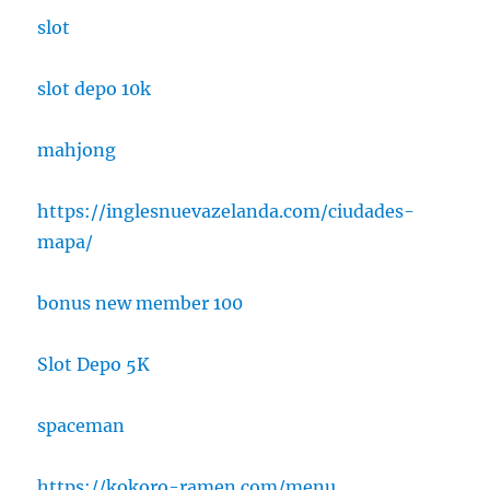
slot
slot depo 10k
mahjong
https://inglesnuevazelanda.com/ciudades-
mapa/
bonus new member 100
Slot Depo 5K
spaceman
https://kokoro-ramen.com/menu