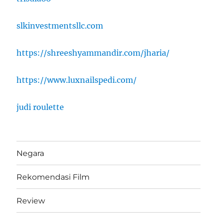
slkinvestmentsllc.com
https://shreeshyammandir.com/jharia/
https://www.luxnailspedi.com/
judi roulette
Negara
Rekomendasi Film
Review