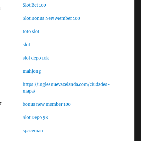
Slot Bet 100
,
Slot Bonus New Member 100
toto slot
slot
slot depo 10k
mahjong
https://inglesnuevazelanda.com/ciudades-
mapa/
k
bonus new member 100
Slot Depo 5K
spaceman