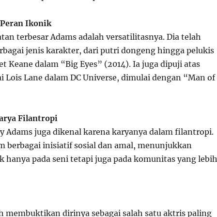
 Peran Ikonik
tan terbesar Adams adalah versatilitasnya. Dia telah
agai jenis karakter, dari putri dongeng hingga pelukis
t Keane dalam “Big Eyes” (2014). Ia juga dipuji atas
i Lois Lane dalam DC Universe, dimulai dengan “Man of
rya Filantropi
my Adams juga dikenal karena karyanya dalam filantropi.
am berbagai inisiatif sosial dan amal, menunjukkan
k hanya pada seni tetapi juga pada komunitas yang lebi
 membuktikan dirinya sebagai salah satu aktris paling