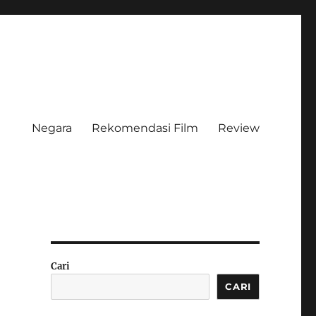
Negara
Rekomendasi Film
Review
Cari
CARI