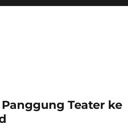
 Panggung Teater ke
d