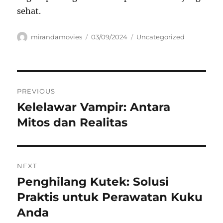
sehat.
Author
Posted
Categories
mirandamovies
03/09/2024
Uncategorized
on
Navigasi
PREVIOUS
pos
Kelelawar Vampir: Antara
Previous
post:
Mitos dan Realitas
NEXT
Penghilang Kutek: Solusi
Next
post:
Praktis untuk Perawatan Kuku
Anda