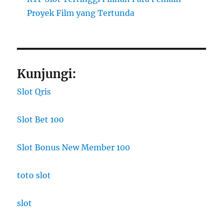
Proyek Film yang Tertunda
Kunjungi:
Slot Qris
Slot Bet 100
Slot Bonus New Member 100
toto slot
slot