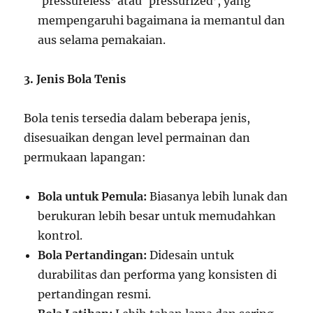
‘pressureless’ atau ‘pressurized’, yang
mempengaruhi bagaimana ia memantul dan
aus selama pemakaian.
3. Jenis Bola Tenis
Bola tenis tersedia dalam beberapa jenis,
disesuaikan dengan level permainan dan
permukaan lapangan:
Bola untuk Pemula:
Biasanya lebih lunak dan
berukuran lebih besar untuk memudahkan
kontrol.
Bola Pertandingan:
Didesain untuk
durabilitas dan performa yang konsisten di
pertandingan resmi.