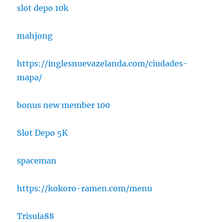
slot depo 10k
mahjong
https://inglesnuevazelanda.com/ciudades-
mapa/
bonus new member 100
Slot Depo 5K
spaceman
https://kokoro-ramen.com/menu
Trisula88