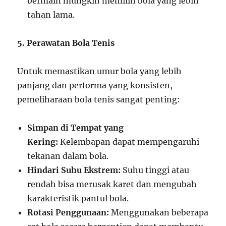
bermain mungkin memilih bola yang lebih
tahan lama.
5. Perawatan Bola Tenis
Untuk memastikan umur bola yang lebih
panjang dan performa yang konsisten,
pemeliharaan bola tenis sangat penting:
Simpan di Tempat yang
Kering:
Kelembapan dapat mempengaruhi
tekanan dalam bola.
Hindari Suhu Ekstrem:
Suhu tinggi atau
rendah bisa merusak karet dan mengubah
karakteristik pantul bola.
Rotasi Penggunaan:
Menggunakan beberapa