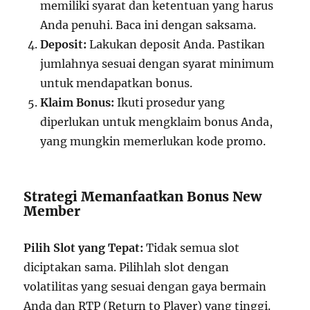
memiliki syarat dan ketentuan yang harus
Anda penuhi. Baca ini dengan saksama.
Deposit:
Lakukan deposit Anda. Pastikan
jumlahnya sesuai dengan syarat minimum
untuk mendapatkan bonus.
Klaim Bonus:
Ikuti prosedur yang
diperlukan untuk mengklaim bonus Anda,
yang mungkin memerlukan kode promo.
Strategi Memanfaatkan Bonus New
Member
Pilih Slot yang Tepat:
Tidak semua slot
diciptakan sama. Pilihlah slot dengan
volatilitas yang sesuai dengan gaya bermain
Anda dan RTP (Return to Player) yang tinggi.