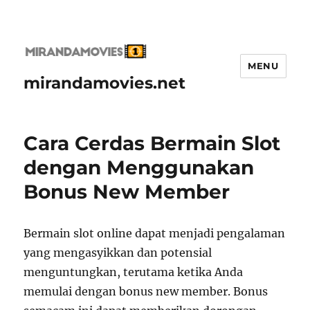
MENU
mirandamovies.net
Cara Cerdas Bermain Slot
dengan Menggunakan
Bonus New Member
Bermain slot online dapat menjadi pengalaman
yang mengasyikkan dan potensial
menguntungkan, terutama ketika Anda
memulai dengan bonus new member. Bonus