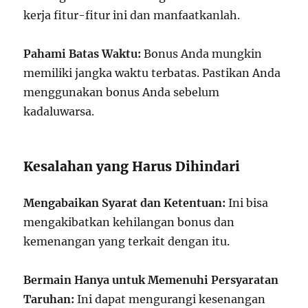
kerja fitur-fitur ini dan manfaatkanlah.
Pahami Batas Waktu:
Bonus Anda mungkin
memiliki jangka waktu terbatas. Pastikan Anda
menggunakan bonus Anda sebelum
kadaluwarsa.
Kesalahan yang Harus Dihindari
Mengabaikan Syarat dan Ketentuan:
Ini bisa
mengakibatkan kehilangan bonus dan
kemenangan yang terkait dengan itu.
Bermain Hanya untuk Memenuhi Persyaratan
Taruhan:
Ini dapat mengurangi kesenangan