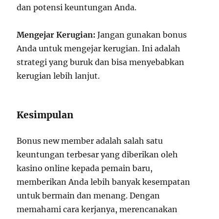
dan potensi keuntungan Anda.
Mengejar Kerugian:
Jangan gunakan bonus
Anda untuk mengejar kerugian. Ini adalah
strategi yang buruk dan bisa menyebabkan
kerugian lebih lanjut.
Kesimpulan
Bonus new member adalah salah satu
keuntungan terbesar yang diberikan oleh
kasino online kepada pemain baru,
memberikan Anda lebih banyak kesempatan
untuk bermain dan menang. Dengan
memahami cara kerjanya, merencanakan