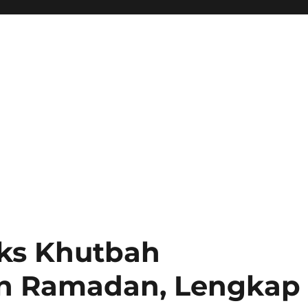
ks Khutbah
n Ramadan, Lengkap