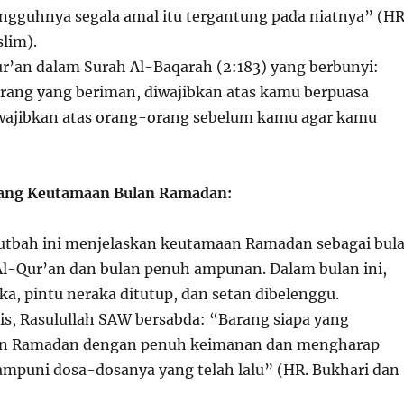
ngguhnya segala amal itu tergantung pada niatnya” (HR
lim).
r’an dalam Surah Al-Baqarah (2:183) yang berbunyi:
ang yang beriman, diwajibkan atas kamu berpuasa
wajibkan atas orang-orang sebelum kamu agar kamu
tang Keutamaan Bulan Ramadan:
tbah ini menjelaskan keutamaan Ramadan sebagai bul
l-Qur’an dan bulan penuh ampunan. Dalam bulan ini,
ka, pintu neraka ditutup, dan setan dibelenggu.
s, Rasulullah SAW bersabda: “Barang siapa yang
lan Ramadan dengan penuh keimanan dan mengharap
ampuni dosa-dosanya yang telah lalu” (HR. Bukhari dan