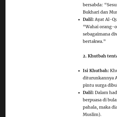
bersabda: “Sesu
Bukhari dan Mus
Dalil:
Ayat Al-Qu
“Wahai orang-or
sebagaimana di
bertakwa.”
2. Khutbah ten
Isi Khutbah:
Khu
diturunkannya A
pintu surga dibu
Dalil:
Dalam hadi
berpuasa di bu
pahala, maka di
Muslim).