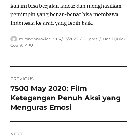
kali ini bisa berjalan lancar dan menghasilkan
pemimpin yang benar-benar bisa membawa
Indonesia ke arah yang lebih baik.
Author
Posted
Categories
Tags
mirandamovies
04/03/2025
Pilpres
Hasil Quick
on
Count
,
KPU
Navigasi
PREVIOUS
pos
7500 May 2020: Film
Previous
post:
Ketegangan Penuh Aksi yang
Menguras Emosi
NEXT