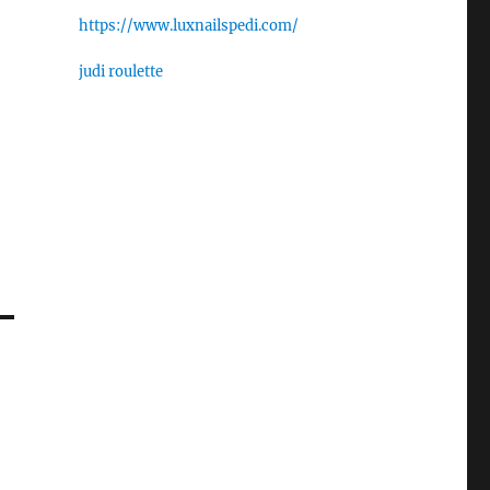
https://www.luxnailspedi.com/
judi roulette