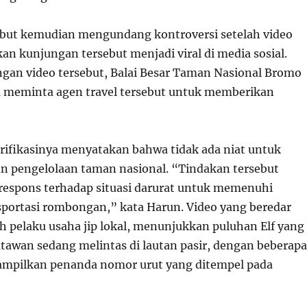
but kemudian mengundang kontroversi setelah video
n kunjungan tersebut menjadi viral di media sosial.
an video tersebut, Balai Besar Taman Nasional Bromo
 meminta agen travel tersebut untuk memberikan
rifikasinya menyatakan bahwa tidak ada niat untuk
n pengelolaan taman nasional. “Tindakan tersebut
 respons terhadap situasi darurat untuk memenuhi
portasi rombongan,” kata Harun. Video yang beredar
eh pelaku usaha jip lokal, menunjukkan puluhan Elf yang
tawan sedang melintas di lautan pasir, dengan beberapa
mpilkan penanda nomor urut yang ditempel pada