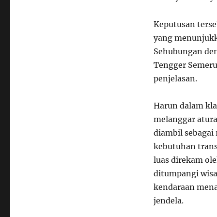
Keputusan terse
yang menunjukka
Sehubungan deng
Tengger Semeru
penjelasan.
Harun dalam kla
melanggar atura
diambil sebagai
kebutuhan trans
luas direkam ol
ditumpangi wisa
kendaraan mena
jendela.