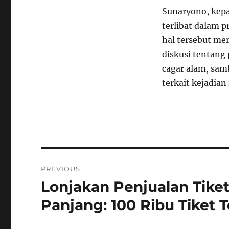
Sunaryono, kepa
terlibat dalam 
hal tersebut me
diskusi tentang
cagar alam, samb
terkait kejadian 
Navigasi
PREVIOUS
pos
Lonjakan Penjualan Tike
Previous
post:
Panjang: 100 Ribu Tiket 