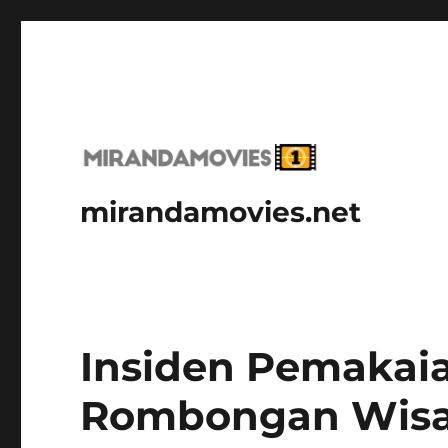
mirandamovies.net
Insiden Pemakaia
Rombongan Wis