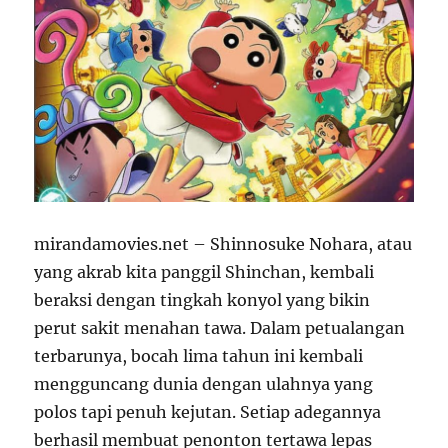
mirandamovies.net – Shinnosuke Nohara, atau
yang akrab kita panggil Shinchan, kembali
beraksi dengan tingkah konyol yang bikin
perut sakit menahan tawa. Dalam petualangan
terbarunya, bocah lima tahun ini kembali
mengguncang dunia dengan ulahnya yang
polos tapi penuh kejutan. Setiap adegannya
berhasil membuat penonton tertawa lepas