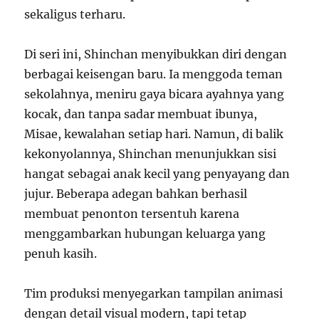
sekaligus terharu.
Di seri ini, Shinchan menyibukkan diri dengan
berbagai keisengan baru. Ia menggoda teman
sekolahnya, meniru gaya bicara ayahnya yang
kocak, dan tanpa sadar membuat ibunya,
Misae, kewalahan setiap hari. Namun, di balik
kekonyolannya, Shinchan menunjukkan sisi
hangat sebagai anak kecil yang penyayang dan
jujur. Beberapa adegan bahkan berhasil
membuat penonton tersentuh karena
menggambarkan hubungan keluarga yang
penuh kasih.
Tim produksi menyegarkan tampilan animasi
dengan detail visual modern, tapi tetap