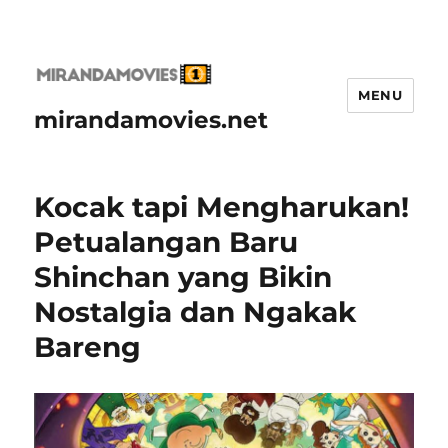
MENU
mirandamovies.net
Kocak tapi Mengharukan!
Petualangan Baru
Shinchan yang Bikin
Nostalgia dan Ngakak
Bareng