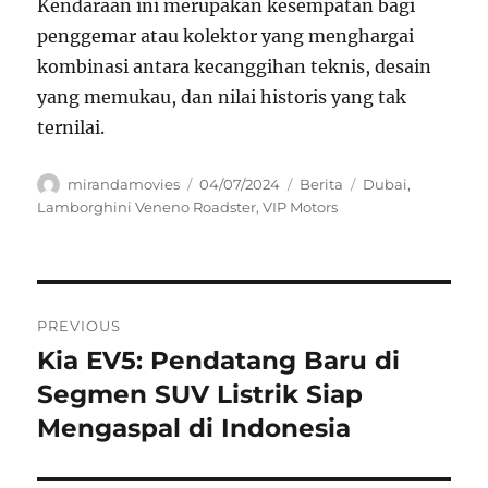
Kendaraan ini merupakan kesempatan bagi
penggemar atau kolektor yang menghargai
kombinasi antara kecanggihan teknis, desain
yang memukau, dan nilai historis yang tak
ternilai.
Author
Posted
Categories
Tags
mirandamovies
04/07/2024
Berita
Dubai
,
on
Lamborghini Veneno Roadster
,
VIP Motors
Navigasi
PREVIOUS
pos
Kia EV5: Pendatang Baru di
Previous
post:
Segmen SUV Listrik Siap
Mengaspal di Indonesia