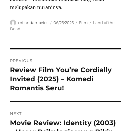
melupakan nuraninya.
Author
Posted
Categories
Tags
mirandamovies
06/25/2025
Film
Land of the
on
Dead
Navigasi
PREVIOUS
pos
Review Film You’re Cordially
Previous
post:
Invited (2025) – Komedi
Romantis Seru!
NEXT
Movie Review: Identity (2003)
Next
post: