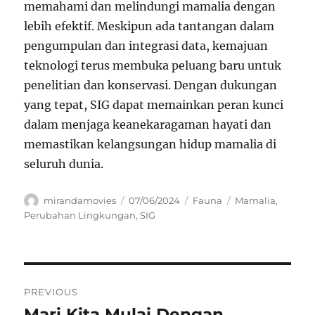
memahami dan melindungi mamalia dengan
lebih efektif. Meskipun ada tantangan dalam
pengumpulan dan integrasi data, kemajuan
teknologi terus membuka peluang baru untuk
penelitian dan konservasi. Dengan dukungan
yang tepat, SIG dapat memainkan peran kunci
dalam menjaga keanekaragaman hayati dan
memastikan kelangsungan hidup mamalia di
seluruh dunia.
Author
Posted
Categories
Tags
mirandamovies
07/06/2024
Fauna
Mamalia
,
on
Perubahan Lingkungan
,
SIG
Navigasi
PREVIOUS
pos
Mari Kita Mulai Dengan
Previous