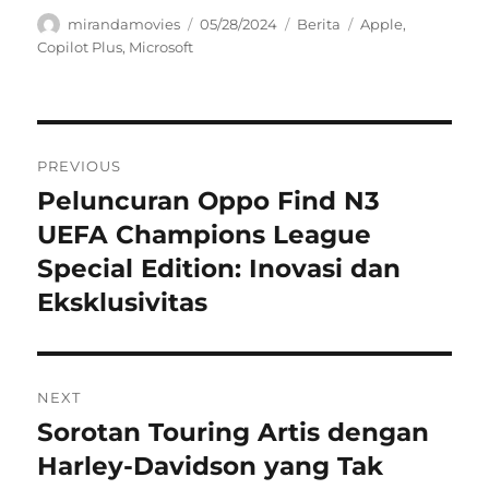
Author
Posted
Categories
Tags
mirandamovies
05/28/2024
Berita
Apple
,
on
Copilot Plus
,
Microsoft
Navigasi
PREVIOUS
pos
Peluncuran Oppo Find N3
Previous
post:
UEFA Champions League
Special Edition: Inovasi dan
Eksklusivitas
NEXT
Sorotan Touring Artis dengan
Next
post:
Harley-Davidson yang Tak