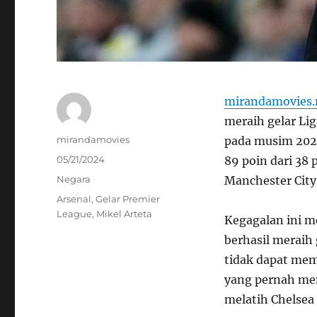
mirandamovies.
meraih gelar Lig
Author
mirandamovies
pada musim 202
Posted
05/21/2024
89 poin dari 38 
on
Categories
Negara
Manchester City
Tags
Arsenal
,
Gelar Premier
League
,
Mikel Arteta
Kegagalan ini m
berhasil meraih 
tidak dapat mem
yang pernah mem
melatih Chelsea