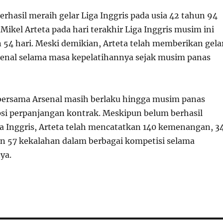
rhasil meraih gelar Liga Inggris pada usia 42 tahun 94
Mikel Arteta pada hari terakhir Liga Inggris musim ini
n 54 hari. Meski demikian, Arteta telah memberikan gela
rsenal selama masa kepelatihannya sejak musim panas
bersama Arsenal masih berlaku hingga musim panas
si perpanjangan kontrak. Meskipun belum berhasil
ga Inggris, Arteta telah mencatatkan 140 kemenangan, 3
an 57 kekalahan dalam berbagai kompetisi selama
ya.