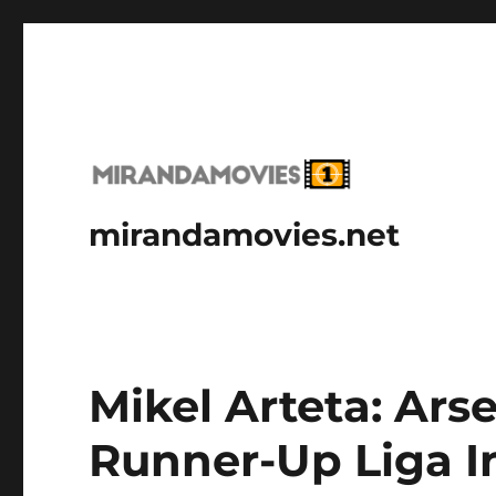
mirandamovies.net
Mikel Arteta: Ars
Runner-Up Liga I