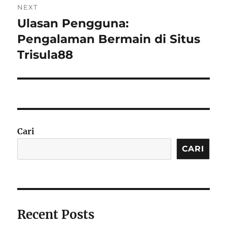
NEXT
Ulasan Pengguna:
Next
post:
Pengalaman Bermain di Situs
Trisula88
Cari
CARI
Recent Posts