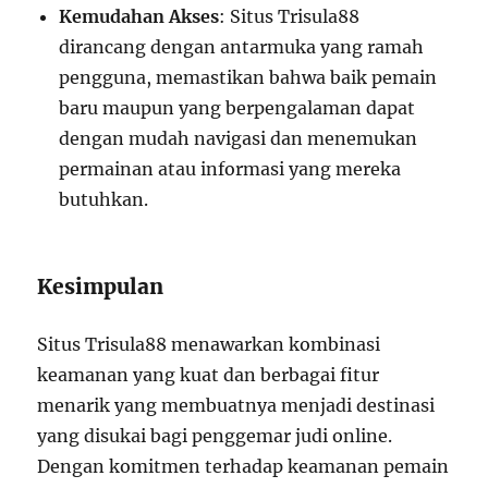
Kemudahan Akses
: Situs Trisula88
dirancang dengan antarmuka yang ramah
pengguna, memastikan bahwa baik pemain
baru maupun yang berpengalaman dapat
dengan mudah navigasi dan menemukan
permainan atau informasi yang mereka
butuhkan.
Kesimpulan
Situs Trisula88 menawarkan kombinasi
keamanan yang kuat dan berbagai fitur
menarik yang membuatnya menjadi destinasi
yang disukai bagi penggemar judi online.
Dengan komitmen terhadap keamanan pemain