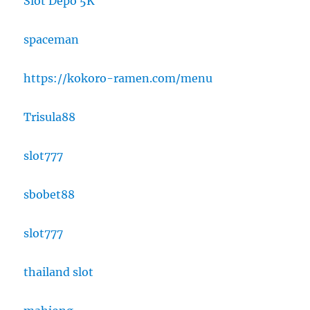
Slot Depo 5K
spaceman
https://kokoro-ramen.com/menu
Trisula88
slot777
sbobet88
slot777
thailand slot