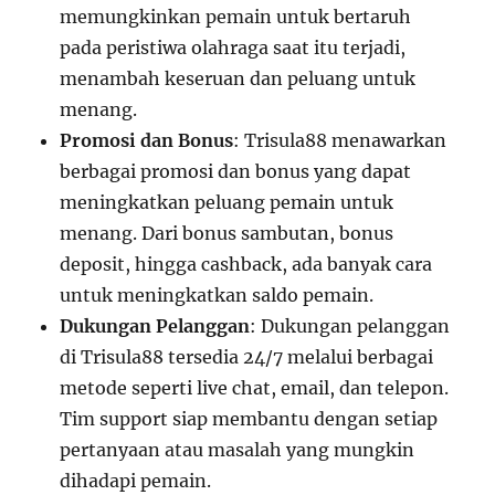
memungkinkan pemain untuk bertaruh
pada peristiwa olahraga saat itu terjadi,
menambah keseruan dan peluang untuk
menang.
Promosi dan Bonus
: Trisula88 menawarkan
berbagai promosi dan bonus yang dapat
meningkatkan peluang pemain untuk
menang. Dari bonus sambutan, bonus
deposit, hingga cashback, ada banyak cara
untuk meningkatkan saldo pemain.
Dukungan Pelanggan
: Dukungan pelanggan
di Trisula88 tersedia 24/7 melalui berbagai
metode seperti live chat, email, dan telepon.
Tim support siap membantu dengan setiap
pertanyaan atau masalah yang mungkin
dihadapi pemain.