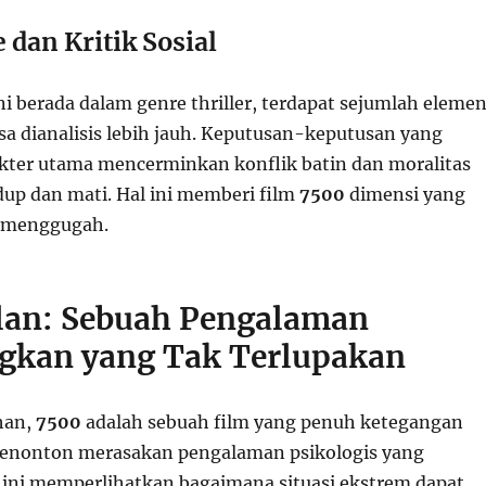
dan Kritik Sosial
i berada dalam genre thriller, terdapat sejumlah eleme
sa dianalisis lebih jauh. Keputusan-keputusan yang
akter utama mencerminkan konflik batin dan moralitas
dup dan mati. Hal ini memberi film
7500
dimensi yang
n menggugah.
an: Sebuah Pengalaman
kan yang Tak Terlupakan
han,
7500
adalah sebuah film yang penuh ketegangan
nonton merasakan pengalaman psikologis yang
ini memperlihatkan bagaimana situasi ekstrem dapat