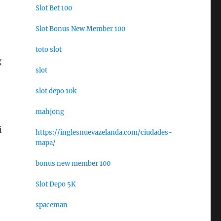
Slot Bet 100
Slot Bonus New Member 100
toto slot
g
slot
slot depo 10k
mahjong
i
https://inglesnuevazelanda.com/ciudades-
mapa/
bonus new member 100
Slot Depo 5K
spaceman