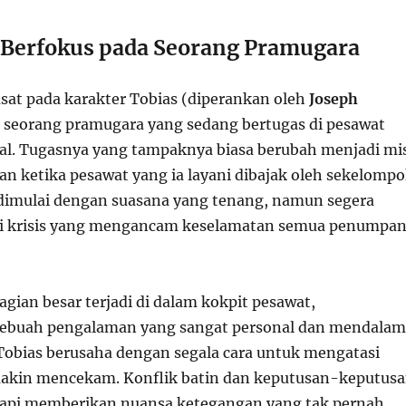
 Berfokus pada Seorang Pramugara
sat pada karakter Tobias (diperankan oleh
Joseph
, seorang pramugara yang sedang bertugas di pesawat
nal. Tugasnya yang tampaknya biasa berubah menjadi mi
n ketika pesawat yang ia layani dibajak oleh sekelomp
ni dimulai dengan suasana yang tenang, namun segera
i krisis yang mengancam keselamatan semua penumpa
agian besar terjadi di dalam kokpit pesawat,
ebuah pengalaman yang sangat personal dan mendalam
Tobias berusaha dengan segala cara untuk mengatasi
makin mencekam. Konflik batin dan keputusan-keputus
adapi memberikan nuansa ketegangan yang tak pernah