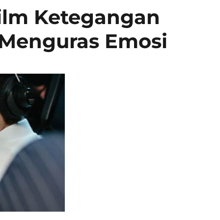
Film Ketegangan
 Menguras Emosi