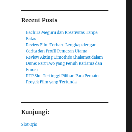
Recent Posts
Bachira Meguru dan Kreativitas Tanpa
Batas
Review Film Terbaru Lengkap dengan
Cerita dan Profil Pemeran Utama
Review Akting Timothée Chalamet dalam
Dune: Part Two yang Penuh Karisma dan
Emosi
RTP Slot Tertinggi Pilihan Para Pemain
Proyek Film yang Tertunda
Kunjungi:
Slot Qris