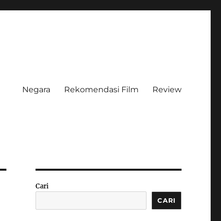
Negara
Rekomendasi Film
Review
Cari
CARI