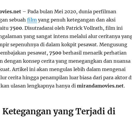
vies.net
– Pada bulan Mei 2020, dunia perfilman
gan sebuah
film
yang penuh ketegangan dan aksi
aitu
7500
. Disutradarai oleh Patrick Vollrath, film ini
alaman yang sangat intens melalui alur ceritanya yan
mpir sepenuhnya di dalam kokpit pesawat. Mengusung
 pembajakan pesawat,
7500
berhasil menarik perhatian
n dengan konsep cerita yang menegangkan dan nuansa
kuat. Artikel ini akan mengulas lebih dalam mengenai
 alur cerita hingga penampilan luar biasa dari para aktor d
kan ulasan lengkapnya hanya di
mirandamovies.net
.
 Ketegangan yang Terjadi di