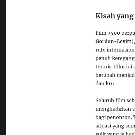
Kisah yang
Film
7500
berpu
Gordon-Levitt
)
rute internasio
penuh keteganga
teroris. Film i
berubah menjad
dan kru.
Seluruh film seb
menghadirkan s
bagi penonton. 
situasi yang se
sulit yang ia h