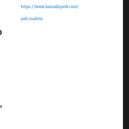
https://www.luxnailspedi.com/
judi roulette
0
a