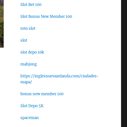
Slot Bet 100
Slot Bonus New Member 100
toto slot
slot
slot depo 10k
mahjong
https://inglesnuevazelanda.com/ciudades-
mapa/
bonus new member 100
Slot Depo 5K
spaceman