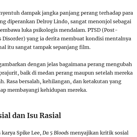
enyentuh dampak jangka panjang perang terhadap para
yang diperankan Delroy Lindo, sangat menonjol sebagai
membawa luka psikologis mendalam. PTSD (Post-
s Disorder) yang ia derita membuat kondisi mentalnya
hal itu sangat tampak sepanjang film.
gambarkan dengan jelas bagaimana perang mengubah
prajurit, baik di medan perang maupun setelah mereka
h. Rasa bersalah, kehilangan, dan ketakutan yang
tap membayangi kehidupan mereka.
sial dan Isu Rasial
s karya Spike Lee,
Da 5 Bloods
menyajikan kritik sosial