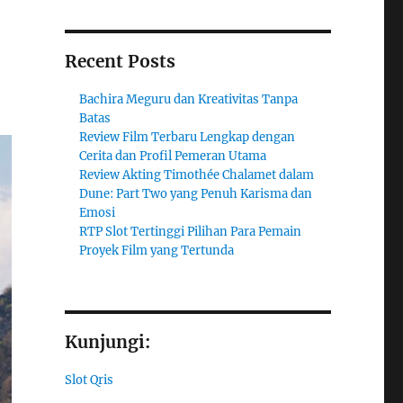
Recent Posts
Bachira Meguru dan Kreativitas Tanpa
Batas
Review Film Terbaru Lengkap dengan
Cerita dan Profil Pemeran Utama
Review Akting Timothée Chalamet dalam
Dune: Part Two yang Penuh Karisma dan
Emosi
RTP Slot Tertinggi Pilihan Para Pemain
Proyek Film yang Tertunda
Kunjungi:
Slot Qris