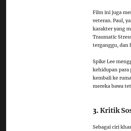
Film ini juga m
veteran. Paul, 
karakter yang 
Traumatic Stres
terganggu, dan 
Spike Lee meng
kehidupan para 
kembali ke ruma
mereka bawa te
3.
Kritik So
Sebagai ciri kha