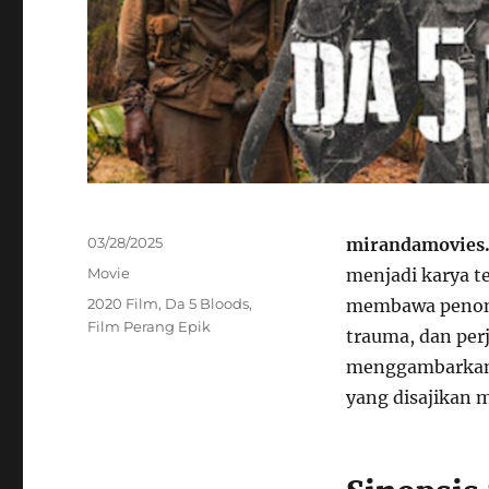
Posted
03/28/2025
mirandamovies
on
Categories
Movie
menjadi karya te
Tags
2020 Film
,
Da 5 Bloods
,
membawa penont
Film Perang Epik
trauma, dan per
menggambarkan 
yang disajikan m