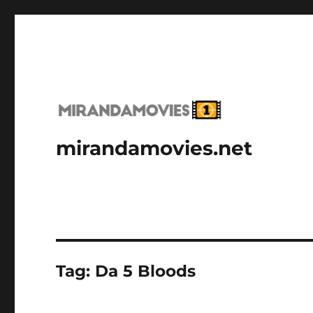
mirandamovies.net
Tag:
Da 5 Bloods