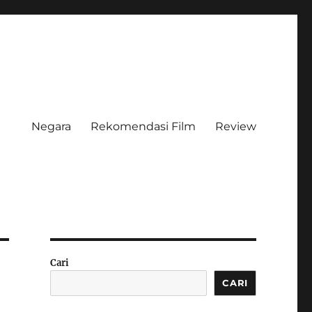
Negara
Rekomendasi Film
Review
Cari
CARI