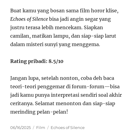
Buat kamu yang bosan sama film horor klise,
Echoes of Silence
bisa jadi angin segar yang
justru terasa lebih mencekam. Siapkan
camilan, matikan lampu, dan siap-siap larut
dalam misteri sunyi yang menggema.
Rating pribadi: 8.5/10
Jangan lupa, setelah nonton, coba deh baca
teori-teori penggemar di forum-forum—bisa
jadi kamu punya interpretasi sendiri soal akhir
ceritanya. Selamat menonton dan siap-siap
merinding pelan-pelan!
Posted
Categories
Tags
06/16/2025
Film
Echoes of Silence
on