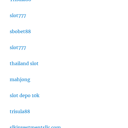
slot777
sbobet88
slot777
thailand slot
mahjong
slot depo 10k
trisula88
slkinvestmentsllc.com