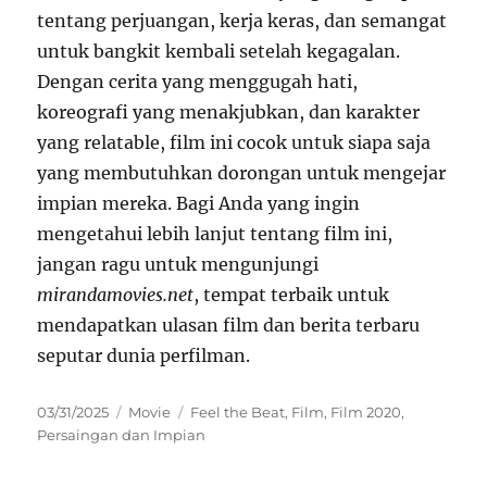
tentang perjuangan, kerja keras, dan semangat
untuk bangkit kembali setelah kegagalan.
Dengan cerita yang menggugah hati,
koreografi yang menakjubkan, dan karakter
yang relatable, film ini cocok untuk siapa saja
yang membutuhkan dorongan untuk mengejar
impian mereka. Bagi Anda yang ingin
mengetahui lebih lanjut tentang film ini,
jangan ragu untuk mengunjungi
mirandamovies.net
, tempat terbaik untuk
mendapatkan ulasan film dan berita terbaru
seputar dunia perfilman.
Posted
Categories
Tags
03/31/2025
Movie
Feel the Beat
,
Film
,
Film 2020
,
on
Persaingan dan Impian