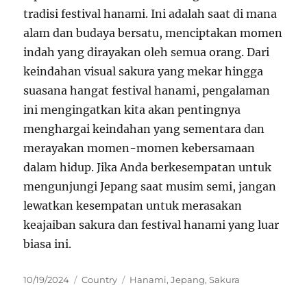
tradisi festival hanami. Ini adalah saat di mana
alam dan budaya bersatu, menciptakan momen
indah yang dirayakan oleh semua orang. Dari
keindahan visual sakura yang mekar hingga
suasana hangat festival hanami, pengalaman
ini mengingatkan kita akan pentingnya
menghargai keindahan yang sementara dan
merayakan momen-momen kebersamaan
dalam hidup. Jika Anda berkesempatan untuk
mengunjungi Jepang saat musim semi, jangan
lewatkan kesempatan untuk merasakan
keajaiban sakura dan festival hanami yang luar
biasa ini.
Posted
Categories
Tags
10/19/2024
Country
Hanami
,
Jepang
,
Sakura
on