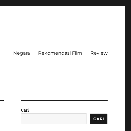
Negara
Rekomendasi Film
Review
Cari
CARI