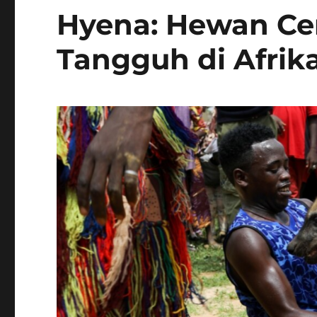
Hyena: Hewan Ce
Tangguh di Afrik