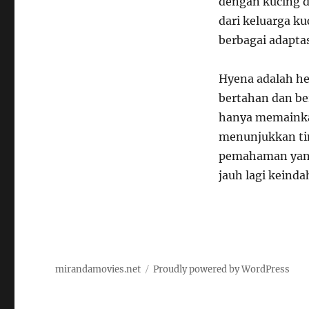
dengan kucing d
dari keluarga ku
berbagai adaptas
Hyena adalah he
bertahan dan be
hanya memainkan
menunjukkan tin
pemahaman yang 
jauh lagi keinda
mirandamovies.net
Proudly powered by WordPress