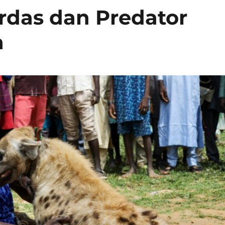
rdas dan Predator
a