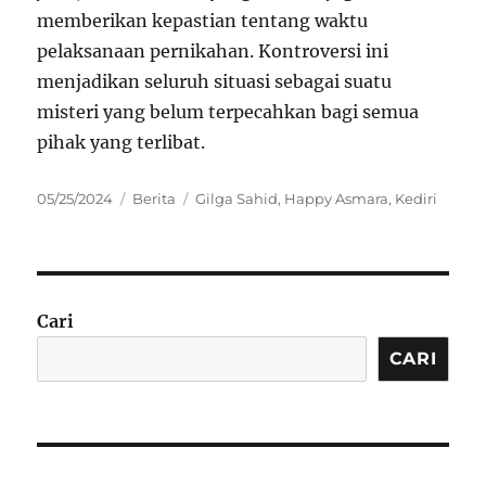
memberikan kepastian tentang waktu
pelaksanaan pernikahan. Kontroversi ini
menjadikan seluruh situasi sebagai suatu
misteri yang belum terpecahkan bagi semua
pihak yang terlibat.
Posted
Categories
Tags
05/25/2024
Berita
Gilga Sahid
,
Happy Asmara
,
Kediri
on
Cari
CARI