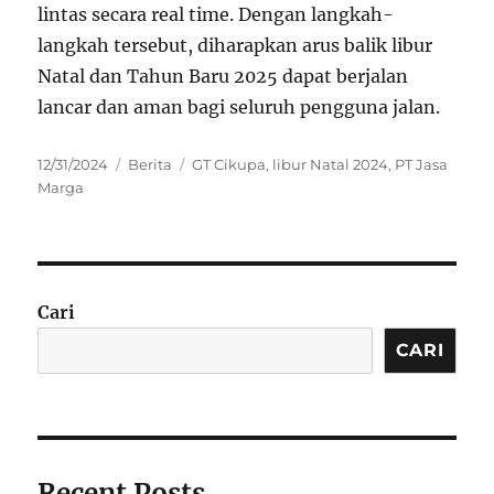
lintas secara real time. Dengan langkah-
langkah tersebut, diharapkan arus balik libur
Natal dan Tahun Baru 2025 dapat berjalan
lancar dan aman bagi seluruh pengguna jalan.
Posted
Categories
Tags
12/31/2024
Berita
GT Cikupa
,
libur Natal 2024
,
PT Jasa
on
Marga
Cari
CARI
Recent Posts