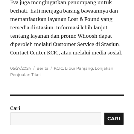
Eva juga mengingatkan penumpang untuk
berhati-hati menjaga barang bawaannya dan
memanfaatkan layanan Lost & Found yang
tersedia di stasiun. Informasi lebih lanjut
tentang layanan dan promo Whoosh dapat
diperoleh melalui Customer Service di Stasiun,
Contact Center KCIC, atau melalui media sosial.
Posted
Categories
Tags
05/27/2024
Berita
KCIC
,
Libur Panjang
,
Lonjakan
on
Penjualan Tiket
Cari
CARI