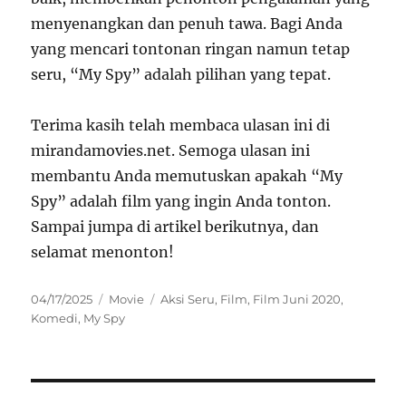
menyenangkan dan penuh tawa. Bagi Anda
yang mencari tontonan ringan namun tetap
seru, “My Spy” adalah pilihan yang tepat.
Terima kasih telah membaca ulasan ini di
mirandamovies.net. Semoga ulasan ini
membantu Anda memutuskan apakah “My
Spy” adalah film yang ingin Anda tonton.
Sampai jumpa di artikel berikutnya, dan
selamat menonton!
Posted
Categories
Tags
04/17/2025
Movie
Aksi Seru
,
Film
,
Film Juni 2020
,
on
Komedi
,
My Spy