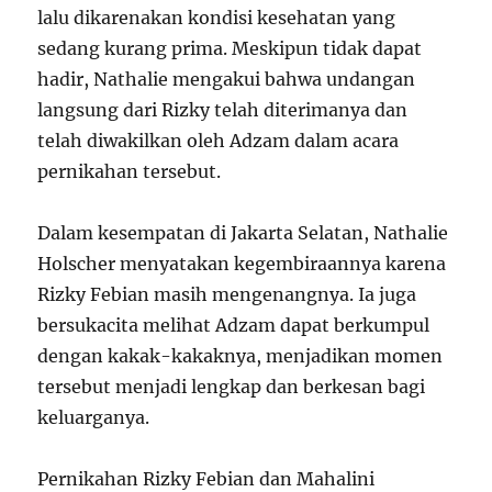
lalu dikarenakan kondisi kesehatan yang
sedang kurang prima. Meskipun tidak dapat
hadir, Nathalie mengakui bahwa undangan
langsung dari Rizky telah diterimanya dan
telah diwakilkan oleh Adzam dalam acara
pernikahan tersebut.
Dalam kesempatan di Jakarta Selatan, Nathalie
Holscher menyatakan kegembiraannya karena
Rizky Febian masih mengenangnya. Ia juga
bersukacita melihat Adzam dapat berkumpul
dengan kakak-kakaknya, menjadikan momen
tersebut menjadi lengkap dan berkesan bagi
keluarganya.
Pernikahan Rizky Febian dan Mahalini