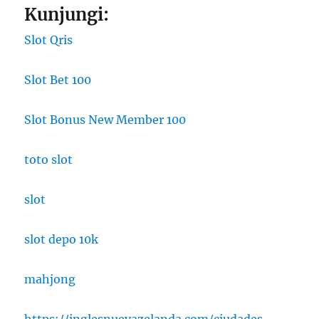
Kunjungi:
Slot Qris
Slot Bet 100
Slot Bonus New Member 100
toto slot
slot
slot depo 10k
mahjong