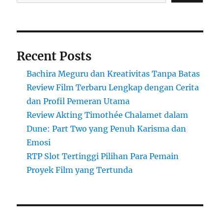
Recent Posts
Bachira Meguru dan Kreativitas Tanpa Batas
Review Film Terbaru Lengkap dengan Cerita
dan Profil Pemeran Utama
Review Akting Timothée Chalamet dalam
Dune: Part Two yang Penuh Karisma dan
Emosi
RTP Slot Tertinggi Pilihan Para Pemain
Proyek Film yang Tertunda