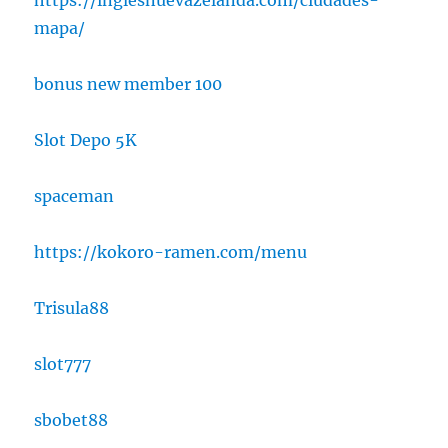
https://inglesnuevazelanda.com/ciudades-
mapa/
bonus new member 100
Slot Depo 5K
spaceman
https://kokoro-ramen.com/menu
Trisula88
slot777
sbobet88