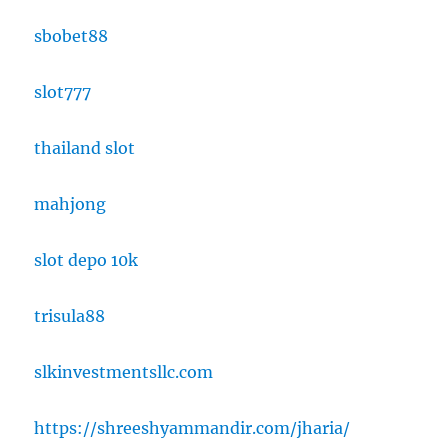
sbobet88
slot777
thailand slot
mahjong
slot depo 10k
trisula88
slkinvestmentsllc.com
https://shreeshyammandir.com/jharia/