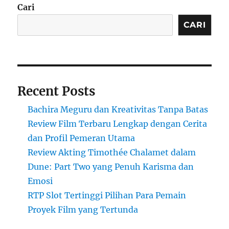
Cari
CARI
Recent Posts
Bachira Meguru dan Kreativitas Tanpa Batas
Review Film Terbaru Lengkap dengan Cerita
dan Profil Pemeran Utama
Review Akting Timothée Chalamet dalam
Dune: Part Two yang Penuh Karisma dan
Emosi
RTP Slot Tertinggi Pilihan Para Pemain
Proyek Film yang Tertunda