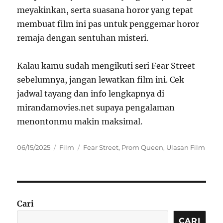
meyakinkan, serta suasana horor yang tepat
membuat film ini pas untuk penggemar horor
remaja dengan sentuhan misteri.
Kalau kamu sudah mengikuti seri Fear Street
sebelumnya, jangan lewatkan film ini. Cek
jadwal tayang dan info lengkapnya di
mirandamovies.net supaya pengalaman
menontonmu makin maksimal.
Posted
Categories
Tags
06/15/2025
Film
Fear Street
,
Prom Queen
,
Ulasan Film
on
Cari
CARI