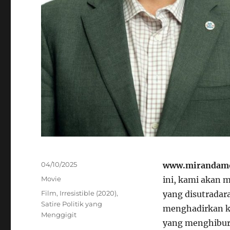
Posted
04/10/2025
www.mirandamo
on
Categories
Movie
ini, kami akan 
Tags
Film
,
Irresistible (2020)
,
yang disutradara
Satire Politik yang
menghadirkan kr
Menggigit
yang menghibur