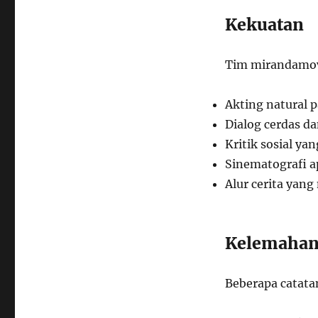
Kekuatan
Tim mirandamov
Akting natural 
Dialog cerdas d
Kritik sosial ya
Sinematografi a
Alur cerita yang
Kelemaha
Beberapa catata