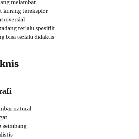
dang melambat
t kurang tereksplor
troversial
adang terlalu spesifik
g bisa terlalu didaktis
knis
afi
mbar natural
gat
e seimbang
istis