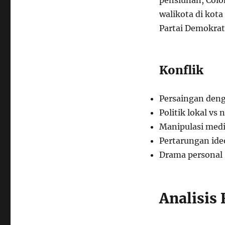
pensiunan, Colo
walikota di kot
Partai Demokrat 
Konflik
Persaingan deng
Politik lokal vs 
Manipulasi med
Pertarungan ide
Drama personal
Analisis 