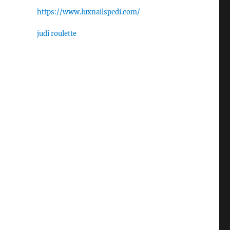
https://www.luxnailspedi.com/
judi roulette