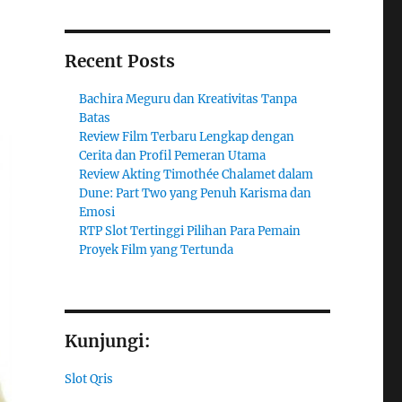
Recent Posts
Bachira Meguru dan Kreativitas Tanpa
Batas
Review Film Terbaru Lengkap dengan
Cerita dan Profil Pemeran Utama
Review Akting Timothée Chalamet dalam
Dune: Part Two yang Penuh Karisma dan
Emosi
RTP Slot Tertinggi Pilihan Para Pemain
Proyek Film yang Tertunda
Kunjungi:
Slot Qris