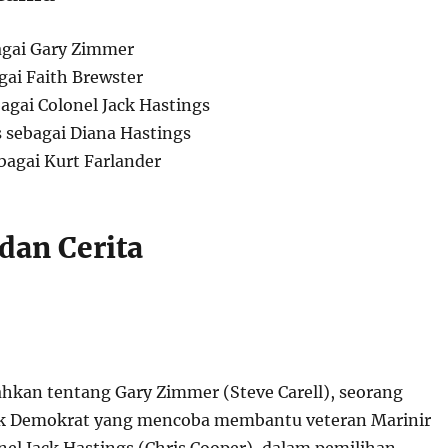
bagai Gary Zimmer
gai Faith Brewster
agai Colonel Jack Hastings
 sebagai Diana Hastings
bagai Kurt Farlander
dan Cerita
ahkan tentang Gary Zimmer (Steve Carell), seorang
tik Demokrat yang mencoba membantu veteran Marinir