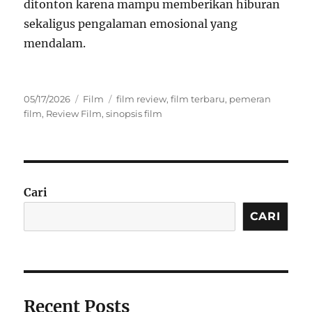
ditonton karena mampu memberikan hiburan
sekaligus pengalaman emosional yang
mendalam.
Posted
Categories
Tags
05/17/2026
Film
film review
,
film terbaru
,
pemeran
on
film
,
Review Film
,
sinopsis film
Cari
CARI
Recent Posts