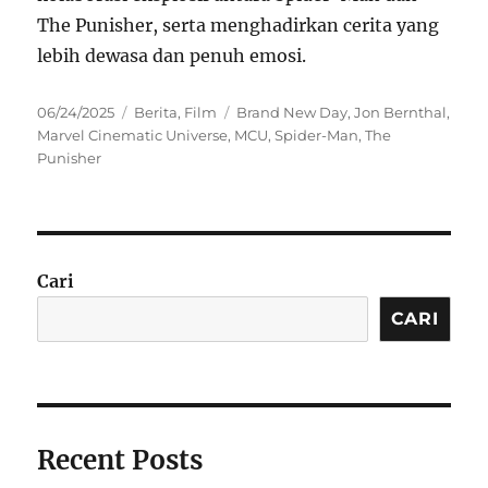
The Punisher, serta menghadirkan cerita yang
lebih dewasa dan penuh emosi.
Posted
Categories
Tags
06/24/2025
Berita
,
Film
Brand New Day
,
Jon Bernthal
,
on
Marvel Cinematic Universe
,
MCU
,
Spider-Man
,
The
Punisher
Cari
CARI
Recent Posts