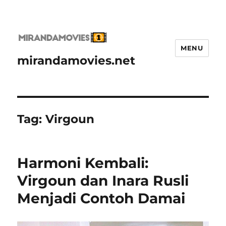
MENU
mirandamovies.net
Tag:
Virgoun
Harmoni Kembali:
Virgoun dan Inara Rusli
Menjadi Contoh Damai