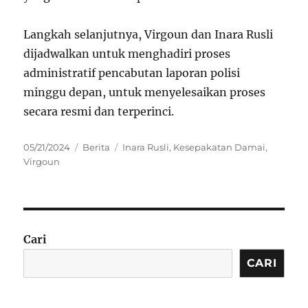
Langkah selanjutnya, Virgoun dan Inara Rusli
dijadwalkan untuk menghadiri proses
administratif pencabutan laporan polisi
minggu depan, untuk menyelesaikan proses
secara resmi dan terperinci.
Posted
Categories
Tags
05/21/2024
Berita
Inara Rusli
,
Kesepakatan Damai
,
on
Virgoun
Cari
CARI