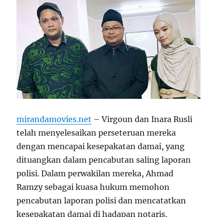
mirandamovies.net
– Virgoun dan Inara Rusli
telah menyelesaikan perseteruan mereka
dengan mencapai kesepakatan damai, yang
dituangkan dalam pencabutan saling laporan
polisi. Dalam perwakilan mereka, Ahmad
Ramzy sebagai kuasa hukum memohon
pencabutan laporan polisi dan mencatatkan
kesepakatan damai di hadapan notaris.