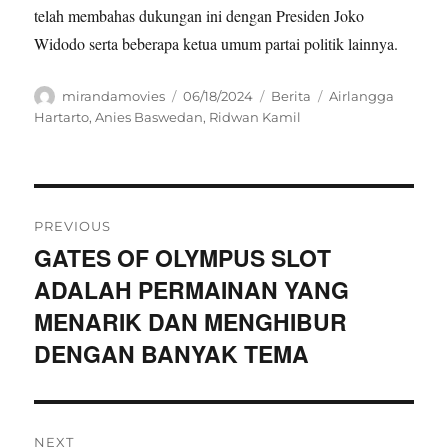
telah membahas dukungan ini dengan Presiden Joko
Widodo serta beberapa ketua umum partai politik lainnya.
Author
Posted
Categories
Tags
mirandamovies
06/18/2024
Berita
Airlangga
on
Hartarto
,
Anies Baswedan
,
Ridwan Kamil
Navigasi
PREVIOUS
pos
GATES OF OLYMPUS SLOT
Previous
ADALAH PERMAINAN YANG
post:
MENARIK DAN MENGHIBUR
DENGAN BANYAK TEMA
NEXT