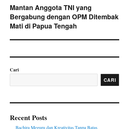
Mantan Anggota TNI yang
Next
Bergabung dengan OPM Ditembak
post:
Mati di Papua Tengah
Cari
CARI
Recent Posts
Bachira Meguru dan Kreativitas Tanpa Batas