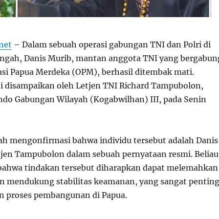
net
– Dalam sebuah operasi gabungan TNI dan Polri di
engah, Danis Murib, mantan anggota TNI yang bergabun
si Papua Merdeka (OPM), berhasil ditembak mati.
 disampaikan oleh Letjen TNI Richard Tampubolon,
do Gabungan Wilayah (Kogabwilhan) III, pada Senin
elah mengonfirmasi bahwa individu tersebut adalah Danis
tjen Tampubolon dalam sebuah pernyataan resmi. Beliau
hwa tindakan tersebut diharapkan dapat melemahkan
n mendukung stabilitas keamanan, yang sangat pentin
n proses pembangunan di Papua.