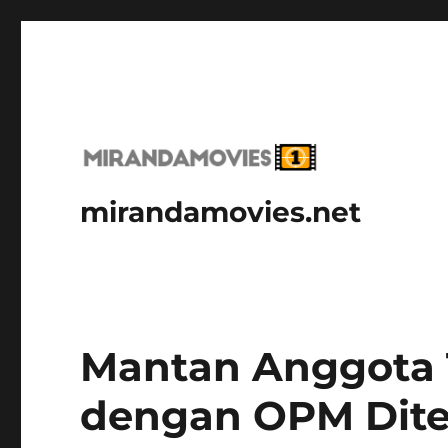
mirandamovies.net
Mantan Anggota 
dengan OPM Dite