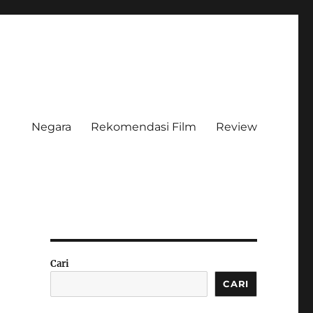
Negara
Rekomendasi Film
Review
Cari
CARI