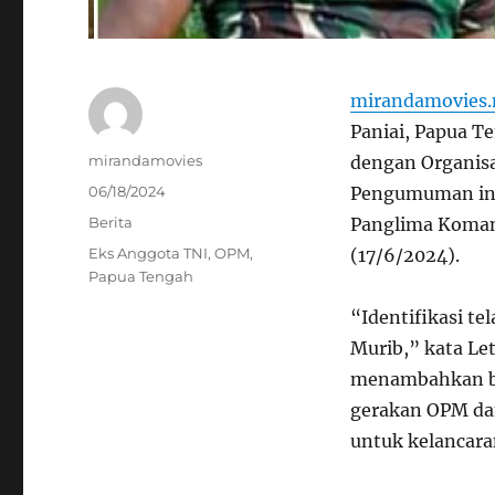
mirandamovies.
Paniai, Papua T
Author
mirandamovies
dengan Organisa
Posted
06/18/2024
Pengumuman ini
on
Categories
Berita
Panglima Koman
Tags
Eks Anggota TNI
,
OPM
,
(17/6/2024).
Papua Tengah
“Identifikasi t
Murib,” kata Le
menambahkan ba
gerakan OPM da
untuk kelancara