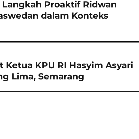
i Langkah Proaktif Ridwan
Baswedan dalam Konteks
 Ketua KPU RI Hasyim Asyari
ng Lima, Semarang