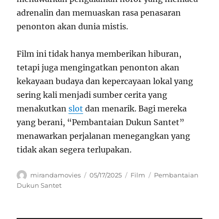
adrenalin dan memuaskan rasa penasaran
penonton akan dunia mistis.
Film ini tidak hanya memberikan hiburan,
tetapi juga mengingatkan penonton akan
kekayaan budaya dan kepercayaan lokal yang
sering kali menjadi sumber cerita yang
menakutkan
slot
dan menarik. Bagi mereka
yang berani, “Pembantaian Dukun Santet”
menawarkan perjalanan menegangkan yang
tidak akan segera terlupakan.
Author
Posted
Categories
Tags
mirandamovies
05/17/2025
Film
Pembantaian
on
Dukun Santet