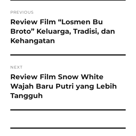
Navigasi
PREVIOUS
pos
Review Film “Losmen Bu
Previous
post:
Broto” Keluarga, Tradisi, dan
Kehangatan
NEXT
Review Film Snow White
Next
post:
Wajah Baru Putri yang Lebih
Tangguh