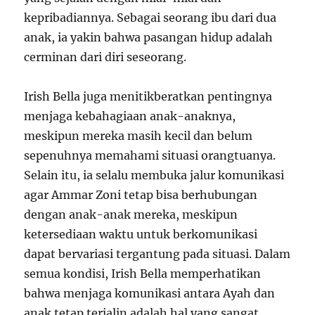
kepribadiannya. Sebagai seorang ibu dari dua
anak, ia yakin bahwa pasangan hidup adalah
cerminan dari diri seseorang.
Irish Bella juga menitikberatkan pentingnya
menjaga kebahagiaan anak-anaknya,
meskipun mereka masih kecil dan belum
sepenuhnya memahami situasi orangtuanya.
Selain itu, ia selalu membuka jalur komunikasi
agar Ammar Zoni tetap bisa berhubungan
dengan anak-anak mereka, meskipun
ketersediaan waktu untuk berkomunikasi
dapat bervariasi tergantung pada situasi. Dalam
semua kondisi, Irish Bella memperhatikan
bahwa menjaga komunikasi antara Ayah dan
anak tetap terjalin adalah hal yang sangat