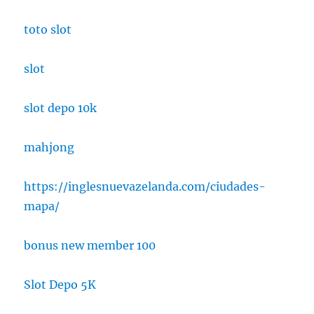
toto slot
slot
slot depo 10k
mahjong
https://inglesnuevazelanda.com/ciudades-
mapa/
bonus new member 100
Slot Depo 5K