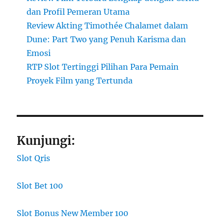
dan Profil Pemeran Utama
Review Akting Timothée Chalamet dalam
Dune: Part Two yang Penuh Karisma dan
Emosi
RTP Slot Tertinggi Pilihan Para Pemain
Proyek Film yang Tertunda
Kunjungi:
Slot Qris
Slot Bet 100
Slot Bonus New Member 100