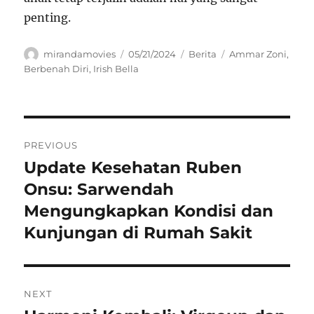
penting.
Author
Posted
Categories
Tags
mirandamovies
05/21/2024
Berita
Ammar Zoni
,
on
Berbenah Diri
,
Irish Bella
Navigasi
PREVIOUS
pos
Update Kesehatan Ruben
Previous
post:
Onsu: Sarwendah
Mengungkapkan Kondisi dan
Kunjungan di Rumah Sakit
NEXT