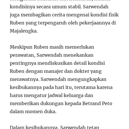
kondisinya secara umum stabil. Sarwendah
juga membagikan cerita mengenai kondisi fisik
Ruben yang terpengaruh oleh pekerjaannya di
Majalengka.
Meskipun Ruben masih memerlukan
perawatan, Sarwendah menekankan
pentingnya mendiskusikan detail kondisi
Ruben dengan manajer dan dokter yang
merawatnya. Sarwendah mengungkapkan
kesibukannya pada hari itu, terutama karena
harus mengatur jadwal keluarga dan
memberikan dukungan kepada Betrand Peto
dalam momen duka.
Dalam kesibukannya, Sarwendah tetap