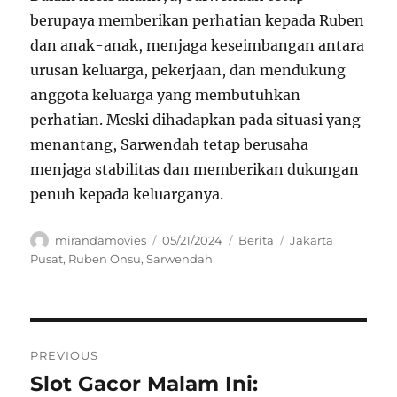
berupaya memberikan perhatian kepada Ruben
dan anak-anak, menjaga keseimbangan antara
urusan keluarga, pekerjaan, dan mendukung
anggota keluarga yang membutuhkan
perhatian. Meski dihadapkan pada situasi yang
menantang, Sarwendah tetap berusaha
menjaga stabilitas dan memberikan dukungan
penuh kepada keluarganya.
Author
Posted
Categories
Tags
mirandamovies
05/21/2024
Berita
Jakarta
on
Pusat
,
Ruben Onsu
,
Sarwendah
Navigasi
PREVIOUS
pos
Slot Gacor Malam Ini:
Previous