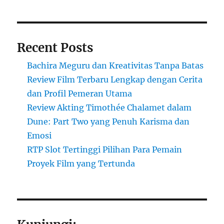
Recent Posts
Bachira Meguru dan Kreativitas Tanpa Batas
Review Film Terbaru Lengkap dengan Cerita
dan Profil Pemeran Utama
Review Akting Timothée Chalamet dalam
Dune: Part Two yang Penuh Karisma dan
Emosi
RTP Slot Tertinggi Pilihan Para Pemain
Proyek Film yang Tertunda