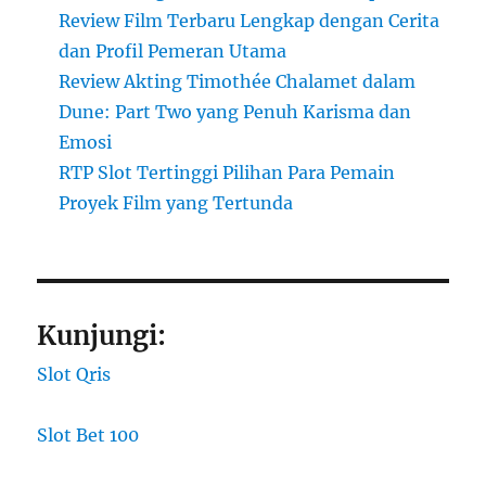
Review Film Terbaru Lengkap dengan Cerita
dan Profil Pemeran Utama
Review Akting Timothée Chalamet dalam
Dune: Part Two yang Penuh Karisma dan
Emosi
RTP Slot Tertinggi Pilihan Para Pemain
Proyek Film yang Tertunda
Kunjungi:
Slot Qris
Slot Bet 100