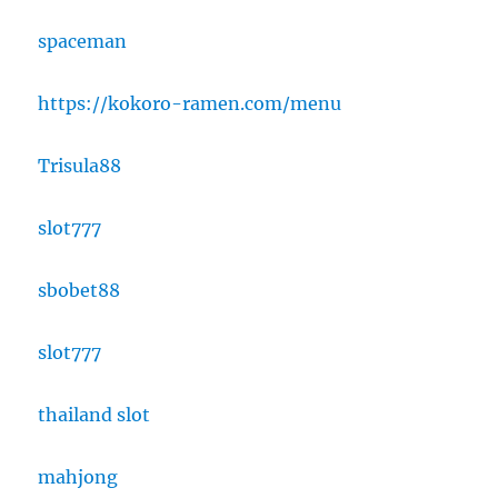
spaceman
https://kokoro-ramen.com/menu
Trisula88
slot777
sbobet88
slot777
thailand slot
mahjong