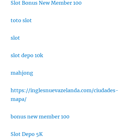
Slot Bonus New Member 100
toto slot
slot
slot depo 10k
mahjong
https://inglesnuevazelanda.com/ciudades-
mapa/
bonus new member 100
Slot Depo 5K