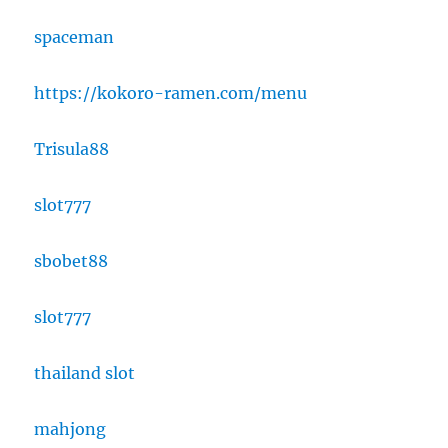
spaceman
https://kokoro-ramen.com/menu
Trisula88
slot777
sbobet88
slot777
thailand slot
mahjong