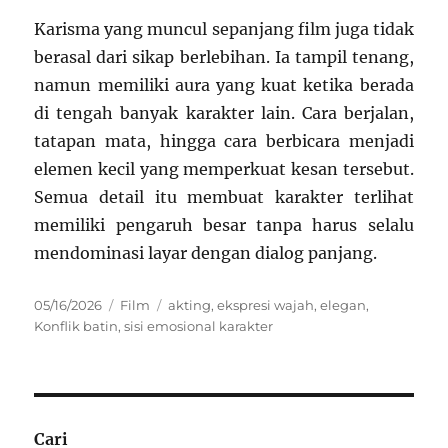
Karisma yang muncul sepanjang film juga tidak
berasal dari sikap berlebihan. Ia tampil tenang,
namun memiliki aura yang kuat ketika berada
di tengah banyak karakter lain. Cara berjalan,
tatapan mata, hingga cara berbicara menjadi
elemen kecil yang memperkuat kesan tersebut.
Semua detail itu membuat karakter terlihat
memiliki pengaruh besar tanpa harus selalu
mendominasi layar dengan dialog panjang.
Posted
Categories
Tags
05/16/2026
Film
akting
,
ekspresi wajah
,
elegan
,
on
Konflik batin
,
sisi emosional karakter
Cari