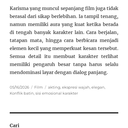
Karisma yang muncul sepanjang film juga tidak
berasal dari sikap berlebihan. Ia tampil tenang,
namun memiliki aura yang kuat ketika berada
di tengah banyak karakter lain. Cara berjalan,
tatapan mata, hingga cara berbicara menjadi
elemen kecil yang memperkuat kesan tersebut.
Semua detail itu membuat karakter terlihat
memiliki pengaruh besar tanpa harus selalu
mendominasi layar dengan dialog panjang.
Posted
Categories
Tags
05/16/2026
Film
akting
,
ekspresi wajah
,
elegan
,
on
Konflik batin
,
sisi emosional karakter
Cari