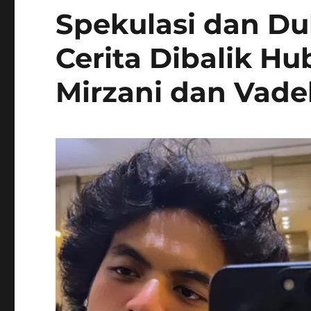
Spekulasi dan D
Cerita Dibalik H
Mirzani dan Vade