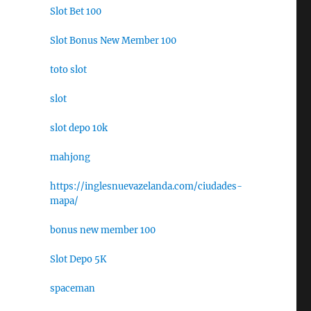
Slot Bet 100
Slot Bonus New Member 100
toto slot
slot
slot depo 10k
mahjong
https://inglesnuevazelanda.com/ciudades-
mapa/
bonus new member 100
Slot Depo 5K
spaceman