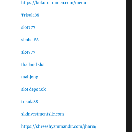
https://kokoro-ramen.com/menu
Trisula88
slot777
sbobet88
slot777
thailand slot
mahjong
slot depo 10k
trisula88
slkinvestmentsllc.com
https://shreeshyammandir.com/jharia/