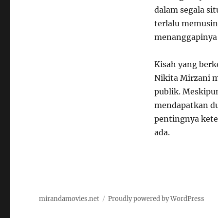
dalam segala sit
terlalu memusi
menanggapinya 
Kisah yang berk
Nikita Mirzani 
publik. Meskipu
mendapatkan du
pentingnya kete
ada.
mirandamovies.net
Proudly powered by WordPress