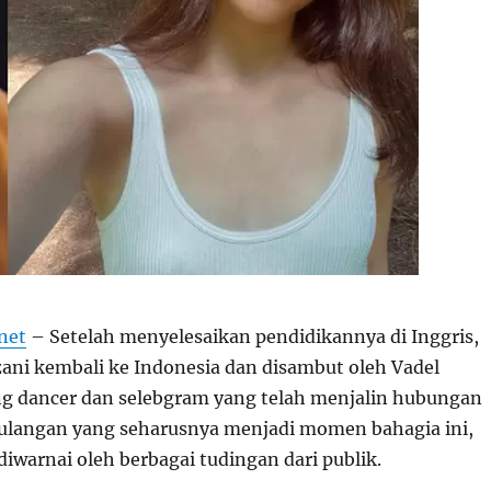
net
– Setelah menyelesaikan pendidikannya di Inggris,
zani kembali ke Indonesia dan disambut oleh Vadel
ng dancer dan selebgram yang telah menjalin hubungan
ulangan yang seharusnya menjadi momen bahagia ini,
iwarnai oleh berbagai tudingan dari publik.