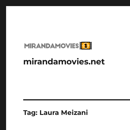
mirandamovies.net
Tag:
Laura Meizani