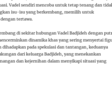
uasi. Vadel sendiri mencoba untuk tetap tenang dan tida
ngkan isu-isu yang berkembang, memilih untuk
dengan tertawa.
embang di sekitar hubungan Vadel Badjideh dengan putr
mencerminkan dinamika khas yang sering menyertai fig
n dihadapkan pada spekulasi dan tantangan, keduanya
kungan dari keluarga Badjideh, yang menekankan
nangan dan kejernihan dalam menyikapi situasi yang