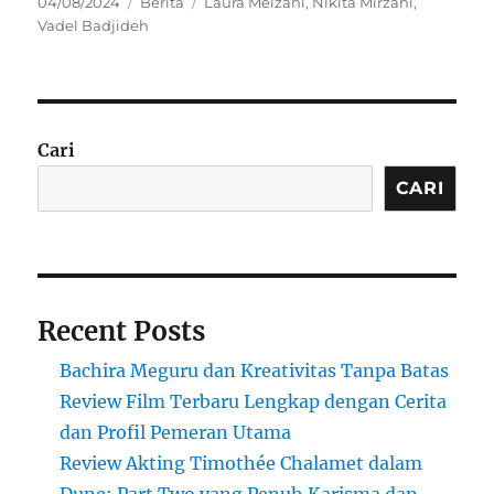
Posted
Categories
Tags
04/08/2024
Berita
Laura Meizani
,
Nikita Mirzani
,
on
Vadel Badjideh
Cari
CARI
Recent Posts
Bachira Meguru dan Kreativitas Tanpa Batas
Review Film Terbaru Lengkap dengan Cerita
dan Profil Pemeran Utama
Review Akting Timothée Chalamet dalam
Dune: Part Two yang Penuh Karisma dan